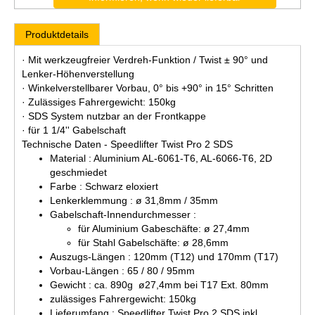
Produktdetails
· Mit werkzeugfreier Verdreh-Funktion / Twist ± 90° und
Lenker-Höhenverstellung
· Winkelverstellbarer Vorbau, 0° bis +90° in 15° Schritten
· Zulässiges Fahrergewicht: 150kg
· SDS System nutzbar an der Frontkappe
· für 1 1/4'' Gabelschaft
Technische Daten - Speedlifter Twist Pro 2 SDS
Material : Aluminium AL-6061-T6, AL-6066-T6, 2D
geschmiedet
Farbe : Schwarz eloxiert
Lenkerklemmung : ø 31,8mm / 35mm
Gabelschaft-Innendurchmesser :
für Aluminium Gabeschäfte: ø 27,4mm
für Stahl Gabelschäfte: ø 28,6mm
Auszugs-Längen : 120mm (T12) und 170mm (T17)
Vorbau-Längen : 65 / 80 / 95mm
Gewicht : ca. 890g ø27,4mm bei T17 Ext. 80mm
zulässiges Fahrergewicht: 150kg
Lieferumfang : Speedlifter Twist Pro 2 SDS inkl.