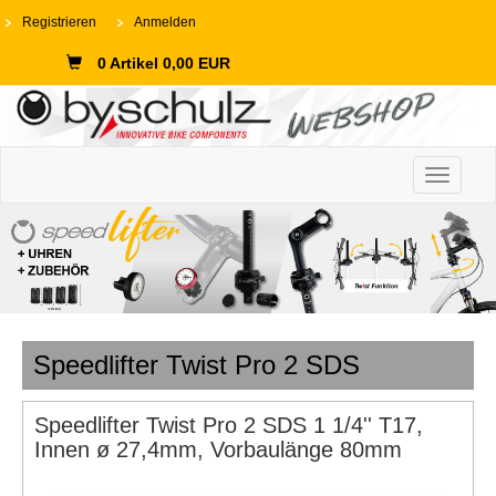
Registrieren
Anmelden
0 Artikel 0,00 EUR
Toggle n
Speedlifter Twist Pro 2 SDS
Speedlifter Twist Pro 2 SDS 1 1/4'' T17,
Innen ø 27,4mm, Vorbaulänge 80mm