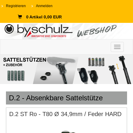
Registrieren
Anmelden
0 Artikel 0,00 EUR
Toggle n
D.2 - Absenkbare Sattelstütze
D.2 ST Ro - T80 Ø 34,9mm / Feder HARD