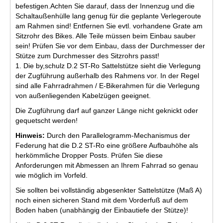
befestigen.Achten Sie darauf, dass der Innenzug und die
Schaltaußenhülle lang genug für die geplante Verlegeroute
am Rahmen sind! Entfernen Sie evtl. vorhandene Grate am
Sitzrohr des Bikes. Alle Teile müssen beim Einbau sauber
sein! Prüfen Sie vor dem Einbau, dass der Durchmesser der
Stütze zum Durchmesser des Sitzrohrs passt!
1. Die by,schulz D.2 ST-Ro Sattelstütze sieht die Verlegung
der Zugführung außerhalb des Rahmens vor. In der Regel
sind alle Fahrradrahmen / E-Bikerahmen für die Verlegung
von außenliegenden Kabelzügen geeignet.
Die Zugführung darf auf ganzer Länge nicht geknickt oder
gequetscht werden!
Hinweis:
Durch den Parallelogramm-Mechanismus der
Federung hat die D.2 ST-Ro eine größere Aufbauhöhe als
herkömmliche Dropper Posts. Prüfen Sie diese
Anforderungen mit Abmessen an Ihrem Fahrrad so genau
wie möglich im Vorfeld.
Sie sollten bei vollständig abgesenkter Sattelstütze (Maß A)
noch einen sicheren Stand mit dem Vorderfuß auf dem
Boden haben (unabhängig der Einbautiefe der Stütze)!