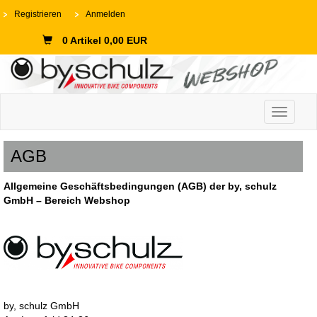
Registrieren
Anmelden
0 Artikel 0,00 EUR
Toggle n
AGB
Allgemeine Geschäftsbedingungen (AGB) der
by, schulz
GmbH – Bereich Webshop
by, schulz GmbH