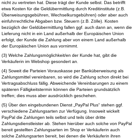
nicht zu vertreten hat. Diese trägt der Kunde selbst. Das betrifft
etwa Kosten für die Geldübermittlung durch Kreditinstitute (z.B.
Überweisungsgebühren, Wechselkursgebühren) oder aber auch
einfuhrrechtliche Abgaben bzw. Steuern (z.B. Zölle). Kosten
bezüglich der Geldübermittlung fallen ggf. auch dann an, wenn die
Lieferung nicht in ein Land außerhalb der Europäischen Union
erfolgt, der Kunde die Zahlung aber von einem Land außerhalb
der Europäischen Union aus vornimmt.
(3) Welche Zahlungsmöglichkeit/en der Kunde hat, gibt die
Verkäuferin im Webshop gesondert an.
(4) Soweit die Parteien Vorauskasse per Banküberweisung als
Zahlungsmittel vereinbaren, so wird die Zahlung schon direkt bei
Vertragsabschluss fällig. Abweichende Vereinbarungen zu einem
späteren Fälligkeitstermin können die Parteien grundsätzlich
treffen; dies muss aber ausdrücklich geschehen.
(5) Über den eingebundenen Dienst „PayPal Plus“ stehen ggf.
verschiedene Zahlungsarten zur Verfügung. Insoweit wickelt
PayPal die Zahlungen teils selbst und teils über dritte
Zahlungsdienstleister ab. Stehen hierüber auch solche von PayPal
bereit gestellten Zahlungsarten im Shop er Verkäuferin auch
solche Zahlungsarten bereit, bei denen die Verkäuferin ihren