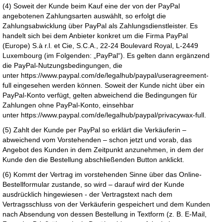
(4) Soweit der Kunde beim Kauf eine der von der PayPal
angebotenen Zahlungsarten auswählt, so erfolgt die
Zahlungsabwicklung über PayPal als Zahlungsdienstleister. Es
handelt sich bei dem Anbieter konkret um die Firma PayPal
(Europe) S.à r.l. et Cie, S.C.A., 22-24 Boulevard Royal, L-2449
Luxembourg (im Folgenden: „PayPal“). Es gelten dann ergänzend
die PayPal-Nutzungsbedingungen, die
unter
https://www.paypal.com/de/legalhub/paypal/useragreement-
full
eingesehen werden können. Soweit der Kunde nicht über ein
PayPal-Konto verfügt, gelten abweichend die Bedingungen für
Zahlungen ohne PayPal-Konto, einsehbar
unter
https://www.paypal.com/de/legalhub/paypal/privacywax-full
.
(5) Zahlt der Kunde per PayPal so erklärt die Verkäuferin –
abweichend vom Vorstehenden – schon jetzt und vorab, das
Angebot des Kunden in dem Zeitpunkt anzunehmen, in dem der
Kunde den die Bestellung abschließenden Button anklickt.
(6) Kommt der Vertrag im vorstehenden Sinne über das Online-
Bestellformular zustande, so wird – darauf wird der Kunde
ausdrücklich hingewiesen - der Vertragstext nach dem
Vertragsschluss von der Verkäuferin gespeichert und dem Kunden
nach Absendung von dessen Bestellung in Textform (z. B. E-Mail,