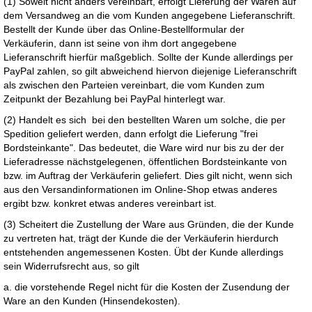
(1) Soweit nicht anders vereinbart, erfolgt Lieferung der Waren auf
dem Versandweg an die vom Kunden angegebene Lieferanschrift.
Bestellt der Kunde über das Online-Bestellformular der
Verkäuferin, dann ist seine von ihm dort angegebene
Lieferanschrift hierfür maßgeblich. Sollte der Kunde allerdings per
PayPal zahlen, so gilt abweichend hiervon diejenige Lieferanschrift
als zwischen den Parteien vereinbart, die vom Kunden zum
Zeitpunkt der Bezahlung bei PayPal hinterlegt war.
(2) Handelt es sich bei den bestellten Waren um solche, die per
Spedition geliefert werden, dann erfolgt die Lieferung "frei
Bordsteinkante". Das bedeutet, die Ware wird nur bis zu der der
Lieferadresse nächstgelegenen, öffentlichen Bordsteinkante von
bzw. im Auftrag der Verkäuferin geliefert. Dies gilt nicht, wenn sich
aus den Versandinformationen im Online-Shop etwas anderes
ergibt bzw. konkret etwas anderes vereinbart ist.
(3) Scheitert die Zustellung der Ware aus Gründen, die der Kunde
zu vertreten hat, trägt der Kunde die der Verkäuferin hierdurch
entstehenden angemessenen Kosten. Übt der Kunde allerdings
sein Widerrufsrecht aus, so gilt
a. die vorstehende Regel nicht für die Kosten der Zusendung der
Ware an den Kunden (Hinsendekosten).