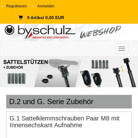
Registrieren
Anmelden
0 Artikel 0,00 EUR
Toggle n
D.2 und G. Serie Zubehör
G.1 Sattelklemmschrauben Paar M8 mit
Innensechskant Aufnahme