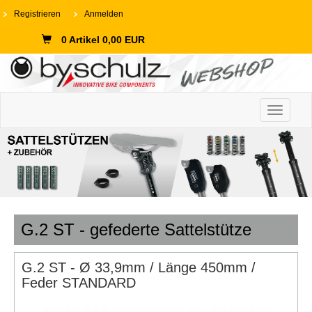
Registrieren
Anmelden
0 Artikel 0,00 EUR
Toggle n
G.2 ST - gefederte Sattelstütze
G.2 ST - Ø 33,9mm / Länge 450mm /
Feder STANDARD