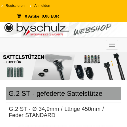
Registrieren
Anmelden
0 Artikel 0,00 EUR
Toggle n
G.2 ST - gefederte Sattelstütze
G.2 ST - Ø 34,9mm / Länge 450mm /
Feder STANDARD