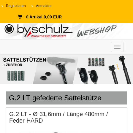
Registrieren
Anmelden
0 Artikel 0,00 EUR
Toggle n
G.2 LT gefederte Sattelstütze
G.2 LT - Ø 31,6mm / Länge 480mm /
Feder HARD