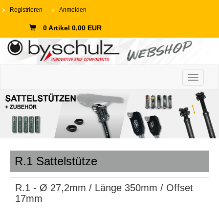
Registrieren
Anmelden
0 Artikel 0,00 EUR
Toggle n
R.1 Sattelstütze
R.1 - Ø 27,2mm / Länge 350mm / Offset
17mm