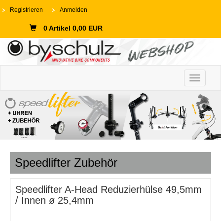
Registrieren
Anmelden
0 Artikel 0,00 EUR
Toggle n
Speedlifter Zubehör
Speedlifter A-Head Reduzierhülse 49,5mm
/ Innen ø 25,4mm