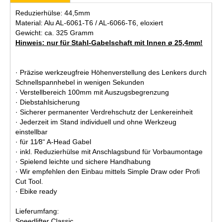
Reduzierhülse: 44,5mm
Material: Alu AL-6061-T6 / AL-6066-T6, eloxiert
Gewicht: ca. 325 Gramm
Hinweis: nur für Stahl-Gabelschaft mit Innen ø 25,4mm!
· Präzise werkzeugfreie Höhenverstellung des Lenkers durch
Schnellspannhebel in wenigen Sekunden
· Verstellbereich 100mm mit Auszugsbegrenzung
· Diebstahlsicherung
· Sicherer permanenter Verdrehschutz der Lenkereinheit
· Jederzeit im Stand individuell und ohne Werkzeug
einstellbar
· für 11∕8“ A-Head Gabel
· inkl. Reduzierhülse mit Anschlagsbund für Vorbaumontage
· Spielend leichte und sichere Handhabung
· Wir empfehlen den Einbau mittels Simple Draw oder Profi
Cut Tool.
· Ebike ready
Lieferumfang:
Speedlifter Classic