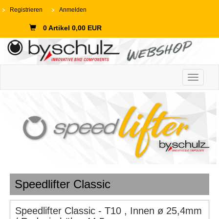
Registrieren
Anmelden
0 Artikel 0,00 EUR
Toggle n
Speedlifter Classic
Speedlifter Classic - T10 , Innen ø 25,4mm