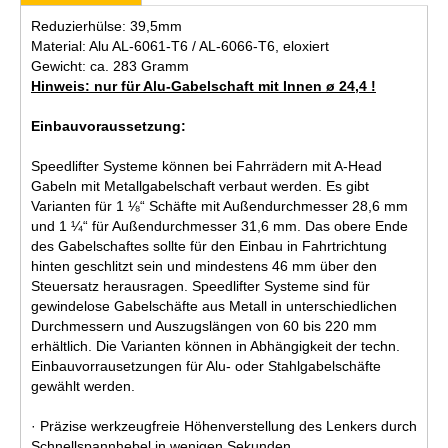
Reduzierhülse: 39,5mm
Material: Alu AL-6061-T6 / AL-6066-T6, eloxiert
Gewicht: ca. 283 Gramm
Hinweis: nur für Alu-Gabelschaft mit Innen ø 24,4 !
Einbauvoraussetzung:
Speedlifter Systeme können bei Fahrrädern mit A-Head
Gabeln mit Metallgabelschaft verbaut werden. Es gibt
Varianten für 1 ⅛“ Schäfte mit Außendurchmesser 28,6 mm
und 1 ¼“ für Außendurchmesser 31,6 mm. Das obere Ende
des Gabelschaftes sollte für den Einbau in Fahrtrichtung
hinten geschlitzt sein und mindestens 46 mm über den
Steuersatz herausragen. Speedlifter Systeme sind für
gewindelose Gabelschäfte aus Metall in unterschiedlichen
Durchmessern und Auszugslängen von 60 bis 220 mm
erhältlich. Die Varianten können in Abhängigkeit der techn.
Einbauvorrausetzungen für Alu- oder Stahlgabelschäfte
gewählt werden.
· Präzise werkzeugfreie Höhenverstellung des Lenkers durch
Schnellspannhebel in wenigen Sekunden