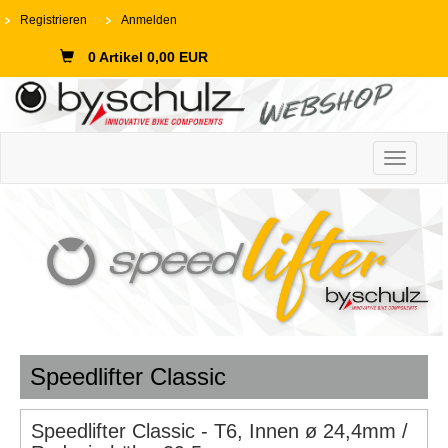
Registrieren
Anmelden
0 Artikel 0,00 EUR
Toggle n
Speedlifter Classic
Speedlifter Classic - T6, Innen ø 24,4mm /