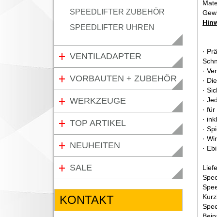
Mate
SPEEDLIFTER ZUBEHÖR
Gewi
Hinw
SPEEDLIFTER UHREN
· Pr
VENTILADAPTER
Schn
· Ve
VORBAUTEN + ZUBEHÖR
· Di
· Si
WERKZEUGE
· Je
· fü
· in
TOP ARTIKEL
· Sp
· Wi
NEUHEITEN
· Eb
SALE
Lief
Spee
Spee
Kurz
KONTAKT
Spee
Beip