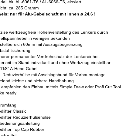
rial: Alu AL-6061-T6 / AL-6066-T6, eloxiert
cht: ca. 285 Gramm
eis: nur für Alu-Gabelschaft mit Innen ø 24,6 !
äzise werkzeugfreie Höhenverstellung des Lenkers durch
ellspannhebel in wenigen Sekunden
rstellbereich 60mm mit Auszugsbegrenzung
ebstahlsicherung
cherer permanenter Verdrehschutz der Lenkereinheit
derzeit im Stand individuell und ohne Werkzeug einstellbar
r 11∕8“ A-Head Gabel
kl. Reduzierhülse mit Anschlagsbund für Vorbaumontage
ielend leichte und sichere Handhabung
r empfehlen den Einbau mittels Simple Draw oder Profi Cut Tool.
ike ready
erumfang:
dlifter Classic
dlifter Reduzierhülsehülse
bedienungsanleitung
dlifter Top Cap Rubber
ackzettel