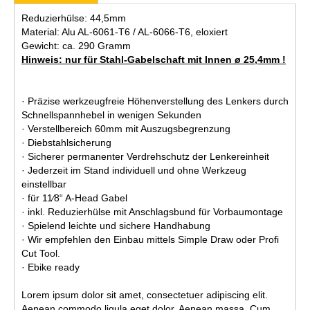
Reduzierhülse: 44,5mm
Material: Alu AL-6061-T6 / AL-6066-T6, eloxiert
Gewicht: ca. 290 Gramm
Hinweis: nur für Stahl-Gabelschaft mit Innen ø 25,4mm !
· Präzise werkzeugfreie Höhenverstellung des Lenkers durch
Schnellspannhebel in wenigen Sekunden
· Verstellbereich 60mm mit Auszugsbegrenzung
· Diebstahlsicherung
· Sicherer permanenter Verdrehschutz der Lenkereinheit
· Jederzeit im Stand individuell und ohne Werkzeug
einstellbar
· für 11∕8“ A-Head Gabel
· inkl. Reduzierhülse mit Anschlagsbund für Vorbaumontage
· Spielend leichte und sichere Handhabung
· Wir empfehlen den Einbau mittels Simple Draw oder Profi
Cut Tool.
· Ebike ready
Lorem ipsum dolor sit amet, consectetuer adipiscing elit.
Aenean commodo ligula eget dolor. Aenean massa. Cum