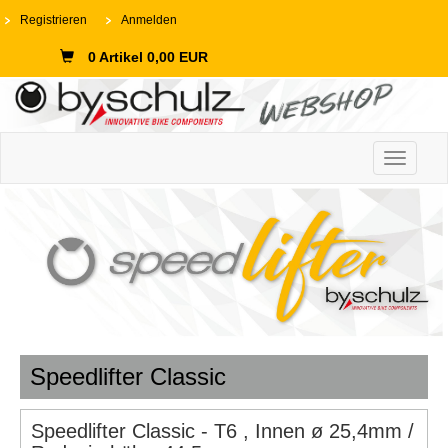
Registrieren
Anmelden
0 Artikel 0,00 EUR
Toggle n
Speedlifter Classic
Speedlifter Classic - T6 , Innen ø 25,4mm /