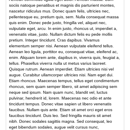
sociis natoque penatibus et magnis dis parturient montes,
nascetur ridiculus mus. Donec quam felis, ultricies nec,
pellentesque eu, pretium quis, sem. Nulla consequat massa
quis enim. Donec pede justo, fringilla vel, aliquet nec,
vulputate eget, arcu. In enim justo, rhoncus ut, imperdiet a,
venenatis vitae, justo. Nullam dictum felis eu pede mollis
pretium. Integer tincidunt. Cras dapibus. Vivamus
elementum semper nisi. Aenean vulputate eleifend tellus.
Aenean leo ligula, porttitor eu, consequat vitae, eleifend ac,
enim. Aliquam lorem ante, dapibus in, viverra quis, feugiat a,
tellus. Phasellus viverra nulla ut metus varius laoreet.
Quisque rutrum. Aenean imperdiet. Etiam ultricies nisi vel
augue. Curabitur ullamcorper ultricies nisi. Nam eget dui.
Etiam rhoncus. Maecenas tempus, tellus eget condimentum
rhoncus, sem quam semper libero, sit amet adipiscing sem
neque sed ipsum. Nam quam nunc, blandit vel, luctus
pulvinar, hendrerit id, lorem. Maecenas nec odio et ante
tincidunt tempus. Donec vitae sapien ut libero venenatis
faucibus. Nullam quis ante. Etiam sit amet orci eget eros
faucibus tincidunt. Duis leo. Sed fringilla mauris sit amet
nibh. Donec sodales sagittis magna. Sed consequat, leo
eget bibendum sodales, augue velit cursus nunc,