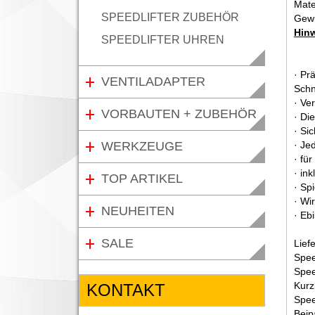
Mate
SPEEDLIFTER ZUBEHÖR
Gewi
Hinw
SPEEDLIFTER UHREN
· Pr
VENTILADAPTER
Schn
· Ve
VORBAUTEN + ZUBEHÖR
· Di
· Si
WERKZEUGE
· Je
· fü
· in
TOP ARTIKEL
· Sp
· Wi
NEUHEITEN
· Eb
SALE
Lief
Spee
Spee
Kurz
KONTAKT
Spee
Beip