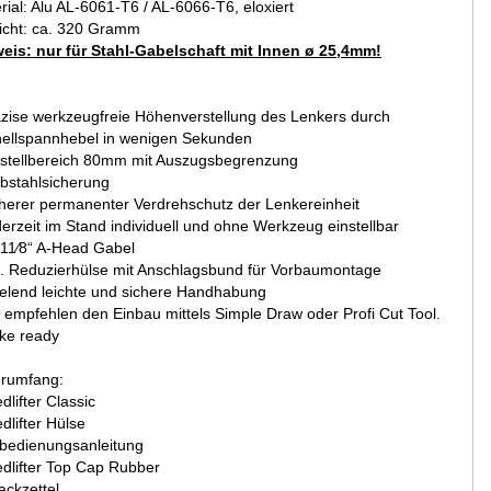
rial: Alu AL-6061-T6 / AL-6066-T6, eloxiert
cht: ca. 320 Gramm
eis: nur für Stahl-Gabelschaft mit Innen ø 25,4mm!
äzise werkzeugfreie Höhenverstellung des Lenkers durch
ellspannhebel in wenigen Sekunden
rstellbereich 80mm mit Auszugsbegrenzung
ebstahlsicherung
cherer permanenter Verdrehschutz der Lenkereinheit
derzeit im Stand individuell und ohne Werkzeug einstellbar
r 11∕8“ A-Head Gabel
kl. Reduzierhülse mit Anschlagsbund für Vorbaumontage
ielend leichte und sichere Handhabung
r empfehlen den Einbau mittels Simple Draw oder Profi Cut Tool.
ike ready
erumfang:
dlifter Classic
dlifter Hülse
bedienungsanleitung
dlifter Top Cap Rubber
ackzettel