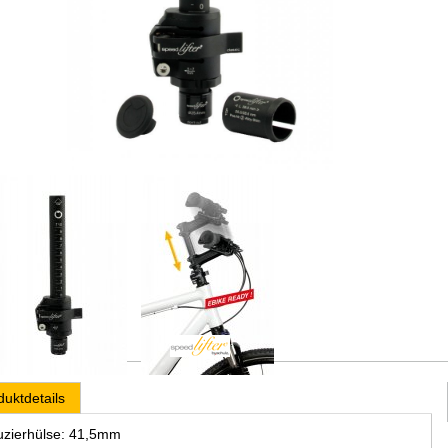
duktdetails
zierhülse: 41,5mm