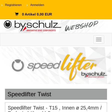
Registrieren
Anmelden
0 Artikel 0,00 EUR
Toggle n
Speedlifter Twist
Speedlifter Twist - T15 , Innen ø 25,4mm /