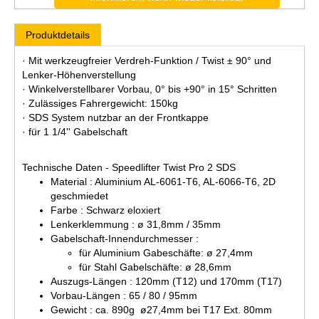
Produktdetails
· Mit werkzeugfreier Verdreh-Funktion / Twist ± 90° und
Lenker-Höhenverstellung
· Winkelverstellbarer Vorbau, 0° bis +90° in 15° Schritten
· Zulässiges Fahrergewicht: 150kg
· SDS System nutzbar an der Frontkappe
· für 1 1/4'' Gabelschaft
Technische Daten - Speedlifter Twist Pro 2 SDS
Material : Aluminium AL-6061-T6, AL-6066-T6, 2D
geschmiedet
Farbe : Schwarz eloxiert
Lenkerklemmung : ø 31,8mm / 35mm
Gabelschaft-Innendurchmesser :
für Aluminium Gabeschäfte: ø 27,4mm
für Stahl Gabelschäfte: ø 28,6mm
Auszugs-Längen : 120mm (T12) und 170mm (T17)
Vorbau-Längen : 65 / 80 / 95mm
Gewicht : ca. 890g ø27,4mm bei T17 Ext. 80mm