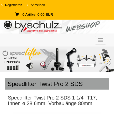
Registrieren
Anmelden
0 Artikel 0,00 EUR
Toggle n
Speedlifter Twist Pro 2 SDS
Speedlifter Twist Pro 2 SDS 1 1/4'' T17,
Innen ø 28,6mm, Vorbaulänge 80mm