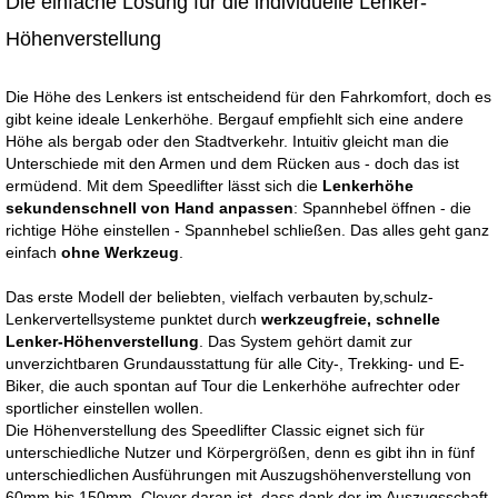
Die einfache Lösung für die individuelle Lenker-
Höhenverstellung
Die Höhe des Lenkers ist entscheidend für den Fahrkomfort, doch es
gibt keine ideale Lenkerhöhe. Bergauf empfiehlt sich eine andere
Höhe als bergab oder den Stadtverkehr. Intuitiv gleicht man die
Unterschiede mit den Armen und dem Rücken aus - doch das ist
ermüdend. Mit dem Speedlifter lässt sich die
Lenkerhöhe
sekundenschnell von Hand anpassen
: Spannhebel öffnen - die
richtige Höhe einstellen - Spannhebel schließen. Das alles geht ganz
einfach
ohne Werkzeug
.
Das erste Modell der beliebten, vielfach verbauten by,schulz-
Lenkervertellsysteme punktet durch
werkzeugfreie, schnelle
Lenker-Höhenverstellung
. Das System gehört damit zur
unverzichtbaren Grundausstattung für alle City-, Trekking- und E-
Biker, die auch spontan auf Tour die Lenkerhöhe aufrechter oder
sportlicher einstellen wollen.
Die Höhenverstellung des Speedlifter Classic eignet sich für
unterschiedliche Nutzer und Körpergrößen, denn es gibt ihn in fünf
unterschiedlichen Ausführungen mit Auszugshöhenverstellung von
60mm bis 150mm. Clever daran ist, dass dank der im Auszugsschaft