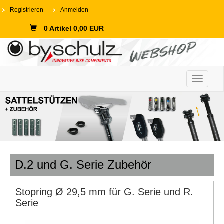
Registrieren
Anmelden
0 Artikel 0,00 EUR
Toggle n
D.2 und G. Serie Zubehör
Stopring Ø 29,5 mm für G. Serie und R.
Serie