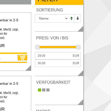
SORTIERUNG
ferbar in 2-5
kl. MwSt. zzgl.
n für
PREIS: VON / BIS
kel
)
UR
EUR
EUR
VERFÜGBARKEIT
ferbar in 2-5
kl. MwSt. zzgl.
n für
kel
)
UR