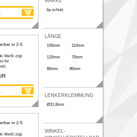
MARKE
by.schulz
LÄNGE
ferbar in 2-5
100mm
110mm
kl. MwSt. zzgl.
120mm
70mm
n für
kel
)
80mm
90mm
UR
LENKERKLEMMUNG
Ø31,8mm
ferbar in 2-5
WINKEL-
kl. MwSt. zzgl.