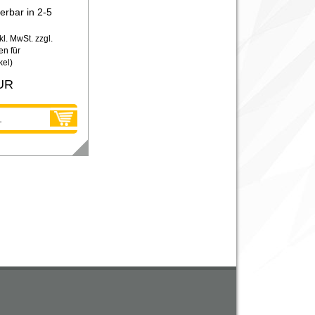
ferbar in 2-5
kl. MwSt. zzgl.
n für
kel
)
UR