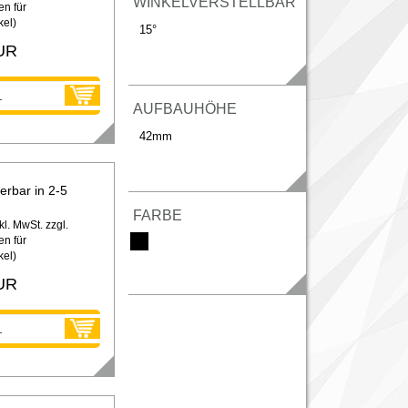
WINKELVERSTELLBAR
n für
kel
)
15°
UR
AUFBAUHÖHE
42mm
ferbar in 2-5
FARBE
kl. MwSt. zzgl.
n für
kel
)
UR