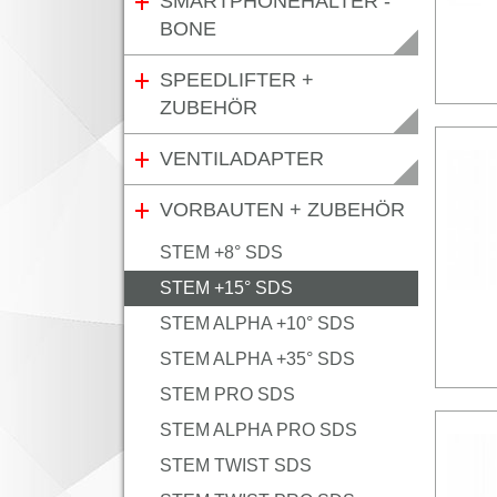
SMARTPHONEHALTER -
BONE
SPEEDLIFTER +
ZUBEHÖR
VENTILADAPTER
VORBAUTEN + ZUBEHÖR
STEM +8° SDS
STEM +15° SDS
STEM ALPHA +10° SDS
STEM ALPHA +35° SDS
STEM PRO SDS
STEM ALPHA PRO SDS
STEM TWIST SDS