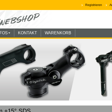
Registrieren
A
NFOS
KONTAKT
WARENKORB
m +15° SDS