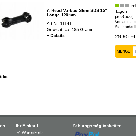
lie
A-Head Vorbau Stem SDS 15°
Tagen
Länge 120mm
pro Stück (in
Versandkoste
Art.Nr. 11141
Standardarti
Gewicht: ca. 195 Gramm
+ Details
29,95 E
MENGE:
tikel
men
Ihr Einkauf
Zahlungsmöglichkeiten
Warenkorb