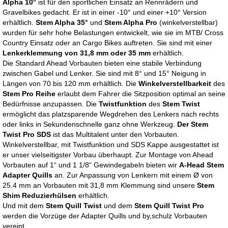
Alpha 10°
ist für den sportlichen Einsatz an Rennrädern und
Gravelbikes gedacht. Er ist in einer -10° und einer +10° Version
erhältlich.
Stem Alpha 35°
und
Stem Alpha Pro
(winkelverstellbar)
wurden für sehr hohe Belastungen entwickelt, wie sie im MTB/ Cross
Country Einsatz oder an Cargo Bikes auftreten. Sie sind mit einer
Lenkerklemmung von 31,8 mm oder 35 mm
erhältlich.
Die Standard Ahead Vorbauten bieten eine stabile Verbindung
zwischen Gabel und Lenker. Sie sind mit 8° und 15° Neigung in
Längen von 70 bis 120 mm erhältlich. Die
Winkelverstellbarkeit
des
Stem Pro Reihe
erlaubt dem Fahrer die Sitzposition optimal an seine
Bedürfnisse anzupassen. Die
Twistfunktion
des
Stem Twist
ermöglicht das platzsparende Wegdrehen des Lenkers nach rechts
oder links in Sekundenschnelle ganz ohne Werkzeug.
Der Stem
Twist Pro SDS
ist das Multitalent unter den Vorbauten.
Winkelverstellbar, mit Twistfunktion und SDS Kappe ausgestattet ist
er unser vielseitigster Vorbau überhaupt. Zur Montage von Ahead
Vorbauten auf 1“ und 1 1/8“ Gewindegabeln bieten wir
A-Head Stem
Adapter Quills
an. Zur Anpassung von Lenkern mit einem Ø von
25.4 mm an Vorbauten mit 31,8 mm Klemmung sind unsere
Stem
Shim Reduzierhülsen
erhältlich.
Und mit dem
Stem Quill Twist
und dem
Stem Quill Twist Pro
werden die Vorzüge der Adapter Quills und by,schulz Vorbauten
vereint.