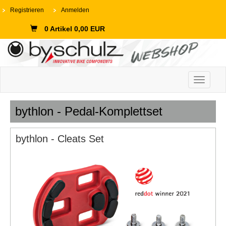
Registrieren
Anmelden
0 Artikel 0,00 EUR
Toggle n
bythlon - Pedal-Komplettset
bythlon - Cleats Set