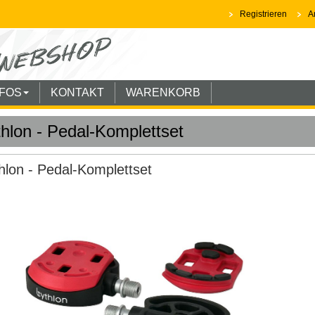
Registrieren
A
NFOS
KONTAKT
WARENKORB
thlon - Pedal-Komplettset
hlon - Pedal-Komplettset