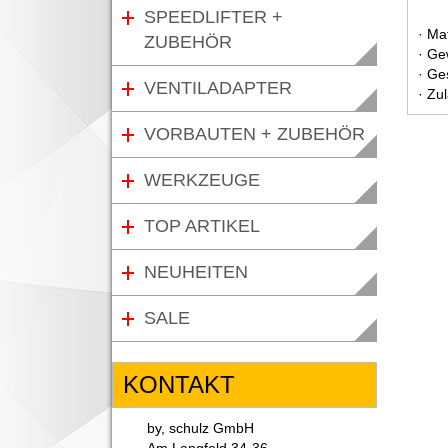
SPEEDLIFTER +
· Mat
ZUBEHÖR
· Ge
· Ge
VENTILADAPTER
· Zu
VORBAUTEN + ZUBEHÖR
WERKZEUGE
TOP ARTIKEL
NEUHEITEN
SALE
KONTAKT
by, schulz GmbH
Am Langfeld 34-36