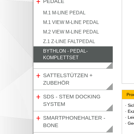
PEDALE
M.1 M-LINE PEDAL
M.1 VIEW M-LINE PEDAL
M.2 VIEW M-LINE PEDAL
Z.1 Z-LINE FALTPEDAL
BYTHLON - PEDAL-
KOMPLETTSET
SATTELSTÜTZEN +
ZUBEHÖR
Pro
SDS - STEM DOCKING
SYSTEM
· Si
· Ex
SMARTPHONEHALTER -
· Le
· Ge
BONE