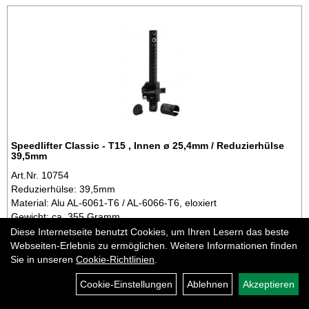
Speedlifter Classic - T15 , Innen ø 25,4mm / Reduzierhülse
39,5mm
Art.Nr. 10754
Reduzierhülse: 39,5mm
Material: Alu AL-6061-T6 / AL-6066-T6, eloxiert
Gewicht: ca. 355 Gramm
Hinweis: nur für Stahl-Gabelschaft mit Innen ø 25,4mm!
Diese Internetseite benutzt Cookies, um Ihren Lesern das beste
Webseiten-Erlebnis zu ermöglichen. Weitere Informationen finden
+ Details
Sie in unseren
Cookie-Richtlinien
.
lieferbar in 2-5 Tagen
Cookie-Einstellungen
Ablehnen
Akzeptieren
pro Stück (inkl. MwSt. zzgl.
Versandkosten für Standardartikel
)
74,95 EUR