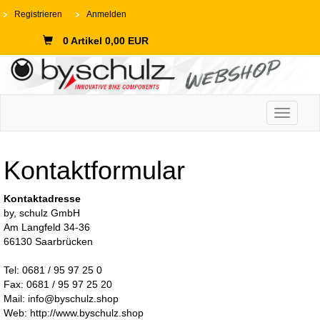
Registrieren
Anmelden
0 Artikel 0,00 EUR
Toggle n
Kontaktformular
Kontaktadresse
by, schulz GmbH
Am Langfeld 34-36
66130 Saarbrücken
Tel: 0681 / 95 97 25 0
Fax: 0681 / 95 97 25 20
Mail: info@byschulz.shop
Web: http://www.byschulz.shop