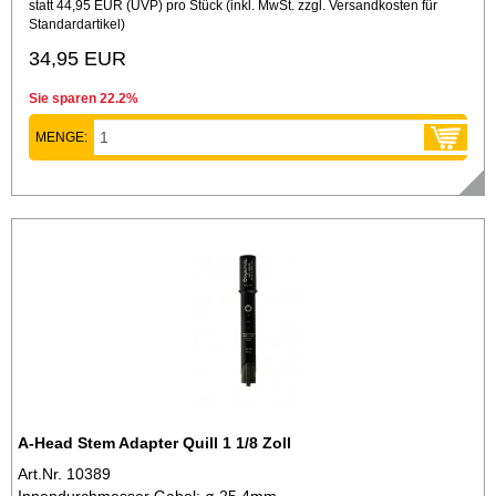
statt
44,95 EUR
(
UVP
) pro Stück (inkl. MwSt. zzgl.
Versandkosten für
Standardartikel
)
34,95 EUR
Sie sparen 22.2%
MENGE:
A-Head Stem Adapter Quill 1 1/8 Zoll
Art.Nr. 10389
Innendurchmesser Gabel: ø 25,4mm